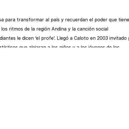
asa para transformar al país y recuerdan el poder que tiene
os ritmos de la región Andina y la canción social
iantes le dicen ‘el profe’. Llegó a Caloto en 2003 invitado
tísticos que alejaran a los niños y a los jóvenes de los
 recuperar tradiciones y expresar a través de la música
 ha acogido a más de doscientos niños y en este momento
tegrantes son ahora profesores que enseñan y replican su
es del resguardo siguen arriesgando sus vidas ante la
ha convertido en un lugar seguro. Según Escobar, los