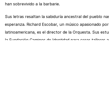
han sobrevivido a la barbarie.
Sus letras resaltan la sabiduría ancestral del pueblo n
esperanza. Richard Escobar, un músico apasionado por l
latinoamericana, es el director de la Orquesta. Sus estud
la Fundación Caminos de Identidad para crear talleres ar
grupos armados y de la drogadicción.
Escobar recorrió las escuelas, entendió la necesidad de
andina la vida cotidiana. Desde entonces, la Orquesta
prepara su segunda producción discográfica. Varios in
experiencia en veredas de todo el Cauca.
A pesar de la desmovilización de las FARC, los habitant
aparición de nuevos grupos criminales. La Orquesta se 