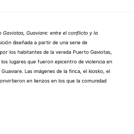
Gaviotas, Guaviare: entre el conflicto y la
ción diseñada a partir de una serie de
por los habitantes de la vereda Puerto Gaviotas,
 los lugares que fueron epicentro de violencia en
 Guaviare. Las imágenes de la finca, el kiosko, el
convirtieron en lienzos en los que la comunidad
eran para su territorio; cultivos, casas, animales,
estividades, son algunas de las ilustraciones
bre las fotografías en blanco y negro.
e mensajes alrededor de la investigación sobre
el