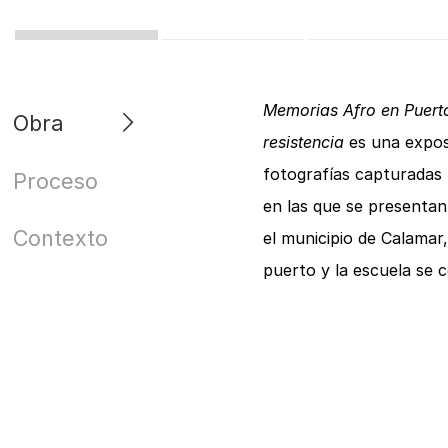
Memorias Afro en Puerto 
Obra
resistencia
es una exposi
fotografías capturadas 
Proceso
en las que se presentan
Contexto
el municipio de Calamar,
puerto y la escuela se 
dibujó el futuro que esp
niños felices, bailes y f
hechas con luces led so
La instalación transmit