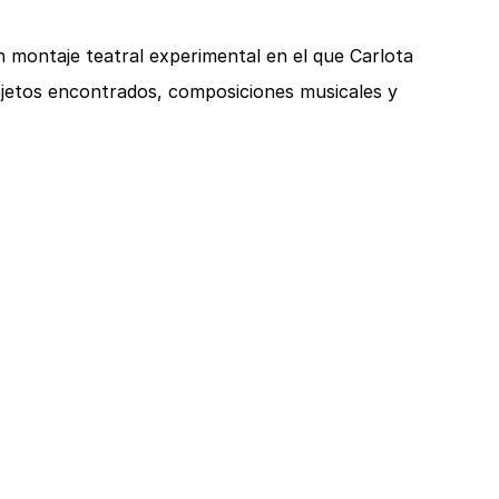
 montaje teatral experimental en el que Carlota
bjetos encontrados, composiciones musicales y
padre. A partir de los recuerdos que va tejiendo
uye el universo de una familia vallecaucana en
ue la obra es un homenaje póstumo a su
 asesinado en Bitaco en 1993, es también un
ombianos reflejen y recuerden sus propias
n país violento