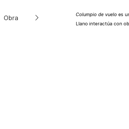
Columpio de vuelo
es un
Obra
Llano interactúa con o
vídeos grabados por su 
Contexto
en el escenario, constr
los años sesenta. Aunq
hermano Alberto Llano,
espejo para que los col
historias familiares en u