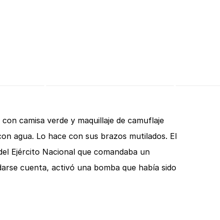
 con camisa verde y maquillaje de camuflaje
a con agua. Lo hace con sus brazos mutilados. El
del Ejército Nacional que comandaba un
darse cuenta, activó una bomba que había sido
n árbol. Perdió sus manos y antebrazos.
r de esta obra, afirmó: “este episodio de horror