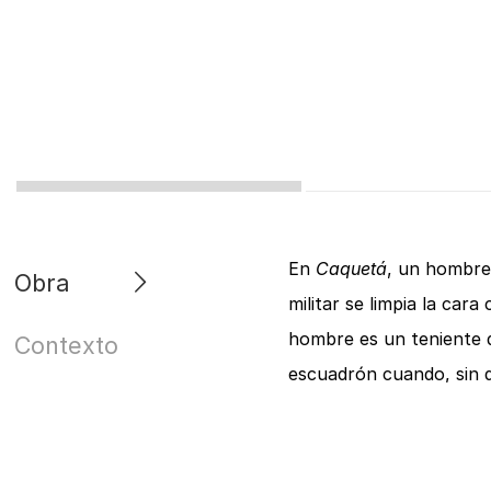
En
Caquetá
, un hombre
Obra
militar se limpia la car
hombre es un teniente 
Contexto
escuadrón cuando, sin 
amarrada al tronco de u
Miguel Ángel Rojas, auto